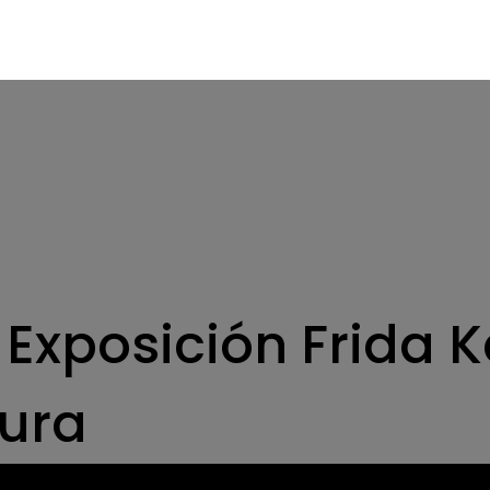
os
os
mit
ENGLISH