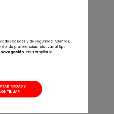
am.
idades básicas y de seguridad. Además,
to; de preferencias, relativas al tipo
e navegación.
Para ampliar la
da-kahlo
rtas al público. Este evento cultural
PTAR TODAS Y
CONTINUAR
tural
con una experiencia única para