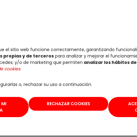
a y biografía de Frida Kahlo.
bitions.com y en la página de Facebook e Instagr
e el sitio web funcione correctamente, garantizando funcional
022
s propias y de terceros
para analizar y mejorar el funcionamien
ccedes; y/o de marketing que permiten
analizar los hábitos d
de cookies
.
e Palos de la Frontera, 20)
gurarlas o, rechazar su uso a continuación.
om/es/784-web-individual/4399-vida-y-obra-de-fri
Kahlo” organizada por Acciona Cultura abre sus pue
 MI
RECHAZAR COOKIES
ACE
IA
rte de Frida Kahlo, destacándose en la
agenda cul