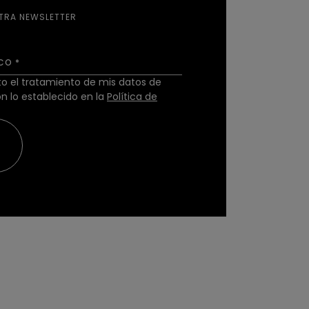
TRA NEWSLETTER
ICO
*
to el tratamiento de mis datos de
 lo establecido en la
Política de
re en una pestaña nueva