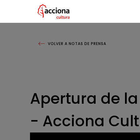
Quiénes som
Volver a notas de prensa
Qué hacem
Proyectos
NEXT IN Sum
HABLEMOS
ESPAÑOL