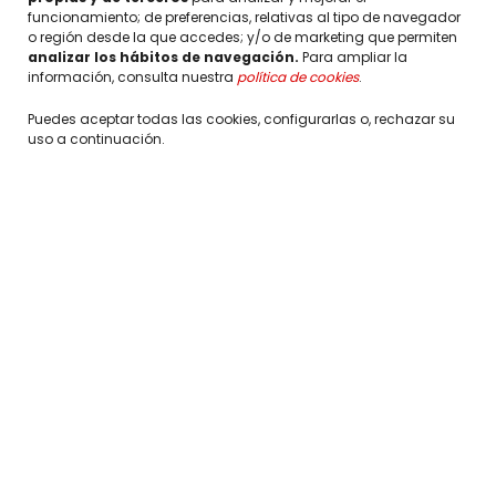
funcionamiento; de preferencias, relativas al tipo de navegador
o región desde la que accedes; y/o de marketing que permiten
analizar los hábitos de navegación.
Para ampliar la
Pabellón de ACCIONA, Expo 2008
información, consulta nuestra
política de cookies
.
Zaragoza
Puedes aceptar todas las cookies, configurarlas o, rechazar su
uso a continuación.
ZARAGOZA, SPAIN
2008 - GOLD - BEST PAVILION
¿Quieres que hablemos?