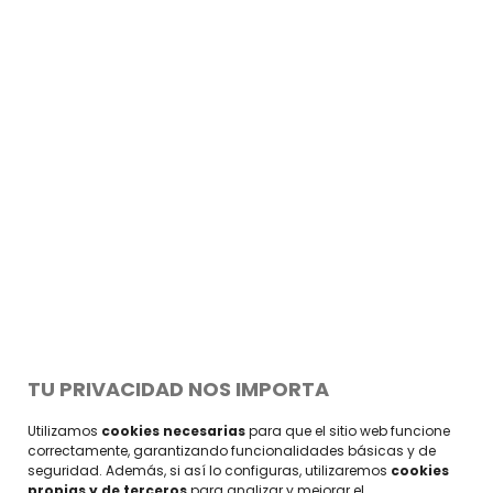
2010 Shanghai
SHANGHAI, CHINA
2010 - GOLD - BEST PAVILION
TU PRIVACIDAD NOS IMPORTA
Utilizamos
cookies necesarias
para que el sitio web funcione
correctamente, garantizando funcionalidades básicas y de
seguridad. Además, si así lo configuras, utilizaremos
cookies
propias y de terceros
para analizar y mejorar el