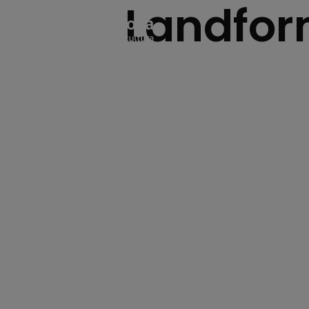
Landfor
Quiénes som
Qué hacem
Proyectos
NEXT IN Sum
HABLEMOS
ESPAÑOL