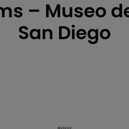
ms – Museo de
San Diego
os
os
mit
ENGLISH
MUSEOS